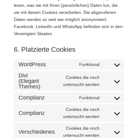
lesen, was sie mit Ihren (persönlichen) Daten tun, die
sie mit diesen Cookies verarbeiten. Die abgerufenen
Daten werden so weit wie möglich anonymisiert.
Facebook, LinkedIn und WhatsApp befinden sich in den
Vereinigten Staaten.
6. Platzierte Cookies
WordPress
Funktional
Consent
to
Divi
Cookies die noch
(Elegant
service
Consent
untersucht werden
Themes)
wordpress
to
Complianz
Funktional
service
Consent
divi-
to
Cookies die noch
Complianz
(elegant-
service
Consent
untersucht werden
themes)
complianz
to
Cookies die noch
service
Verschiedenes
Consent
untersucht werden
complianz