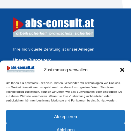
Ihre Individuelle Beratung ist unser Anliegen.
Unsere Bürozeiten:
Montag – Freitag: 8.00 – 12.00 Uhr
Zustimmung verwalten
Kontaktieren Sie uns
Um Ihnen ein optimales Erlebnis zu bieten, verwenden wir Technologien wie Cookies,
um Geräteinformationen zu speichern bzw. darauf zuzugreifen. Wenn Sie diesen
abs-consult GmbH
Technologien zustimmen, können wir Daten wie das Surfverhalten oder eindeutige IDs
auf dieser Website verarbeiten. Wenn Sie Ihre Zustimmung nicht erteilen oder
Mail: office@abs-consult.at
zurückziehen, können bestimmte Merkmale und Funktionen beeinträchtigt werden.
Tel: 02275 / 20202
Akzeptieren
Rochusgasse 2, Stg.2, Tür 1, 3430 Tulln
Ablehnen